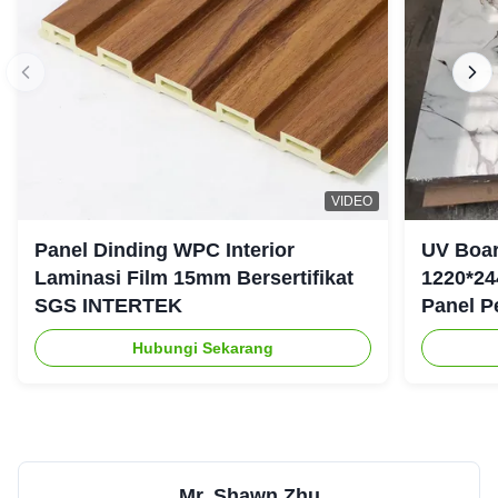
VIDEO
Panel Dinding WPC Interior
UV Boar
Laminasi Film 15mm Bersertifikat
1220*24
SGS INTERTEK
Panel P
Hubungi Sekarang
Mr. Shawn Zhu