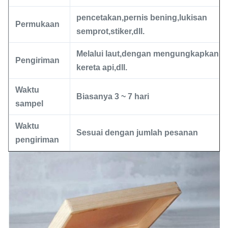
pencetakan
,
pernis bening
,
lukisan
Permukaan
semprot
,
stiker
,
dll.
Melalui laut
,
dengan mengungkapkan
,
d
Pengiriman
kereta api
,
dll.
Waktu
Biasanya 3 ~ 7 hari
sampel
Waktu
Sesuai dengan jumlah pesanan
pengiriman