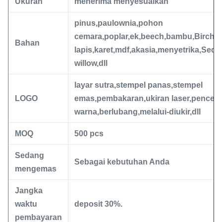
Ukuran
menerima menyesuaikan
pinus
,
paulownia
,
pohon
cemara
,
poplar
,
ek
,
beech
,
bambu
,
Birch
,
k
Bahan
lapis
,
karet
,
mdf
,
akasia
,
menyetrika
,
Sedo
willow
,
dll
layar sutra
,
stempel panas
,
stempel
LOGO
emas
,
pembakaran
,
ukiran laser
,
pencet
warna
,
berlubang
,
melalui-diukir
,
dll
MOQ
500 pcs
Sedang
Sebagai kebutuhan Anda
mengemas
Jangka
waktu
deposit 30%.
pembayaran