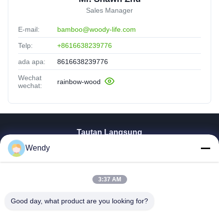
Sales Manager
E-mail:
bamboo@woody-life.com
Telp:
+8616638239776
ada apa:
8616638239776
Wechat
rainbow-wood
wechat:
Tautan Langsung
Wendy
Rumah
Produk
Video
3:37 AM
Pertunjukan VR
TENTANG KAMI
Good day, what product are you looking for?
Tur Pabrik