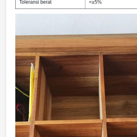
Toleransi berat
<±5%