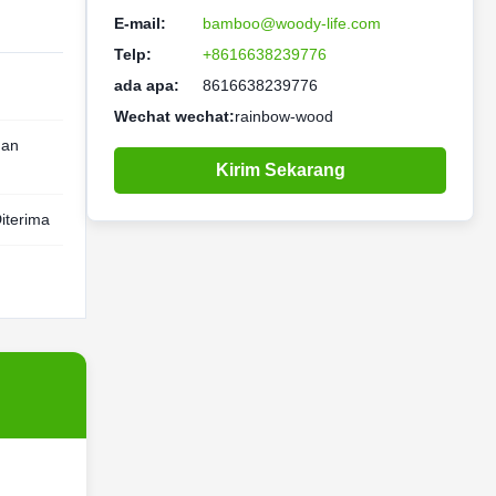
E-mail:
bamboo@woody-life.com
Telp:
+8616638239776
ada apa:
8616638239776
Wechat wechat:
rainbow-wood
han
Kirim Sekarang
iterima