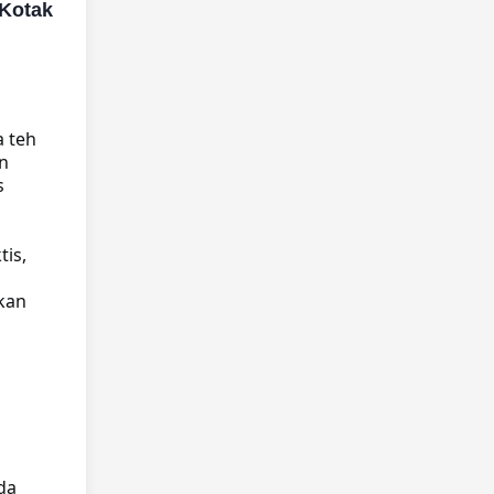
 Kotak
 teh
n
s
is,
kan
da