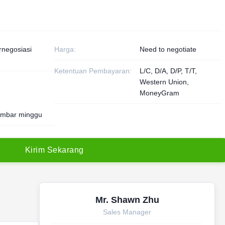
rnegosiasi
Harga:
Need to negotiate
Ketentuan Pembayaran:
L/C, D/A, D/P, T/T,
Western Union,
MoneyGram
embar minggu
K
i
r
i
m
S
e
k
a
r
a
n
g
Mr. Shawn Zhu
Sales Manager