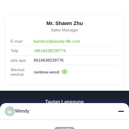
Mr. Shawn Zhu
Sales Manager
E-mail:
bamboo@woody-life.com
Telp:
+8616638239776
ada apa:
8616638239776
Wechat
rainbow-wood
wechat:
Tautan Langsung
Wendy
Rumah
Produk
Video