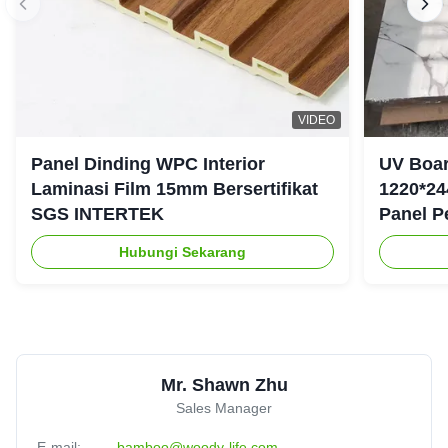
VIDEO
Panel Dinding WPC Interior
UV Boar
Laminasi Film 15mm Bersertifikat
1220*24
SGS INTERTEK
Panel P
Hubungi Sekarang
Mr. Shawn Zhu
Sales Manager
E-mail:
bamboo@woody-life.com