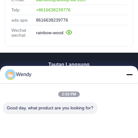
Telp:
+8616638239776
ada apa:
8616638239776
Wechat
rainbow-wood
wechat:
Tautan Langsung
Wendy
Rumah
Produk
Video
2:50 PM
Pertunjukan VR
TENTANG KAMI
Good day, what product are you looking for?
Tur Pabrik
Kontrol Kualitas
Hubungi Kami