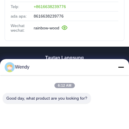
Telp:
+8616638239776
ada apa:
8616638239776
Wechat
rainbow-wood
wechat:
Tautan Langsung
Wendy
Rumah
Produk
Video
6:12 AM
Pertunjukan VR
TENTANG KAMI
Good day, what product are you looking for?
Tur Pabrik
Kontrol Kualitas
Hubungi Kami
Permintaan Penawaran