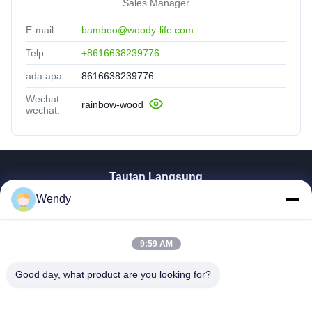
Sales Manager
E-mail:
bamboo@woody-life.com
Telp:
+8616638239776
ada apa:
8616638239776
Wechat
rainbow-wood
wechat:
Tautan Langsung
Wendy
Rumah
Produk
Video
9:59 AM
Pertunjukan VR
TENTANG KAMI
Good day, what product are you looking for?
Tur Pabrik
Kontrol Kualitas